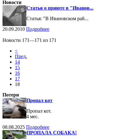
Новости
Статья о приюте в "Иванов...
Статья: "В Ивановском рай...
20.09.2010
Подробнее
Новости 171—171 из 171
<
Пред.
14
15
16
17
18
Потери
Пропал кот
Пропал кот.
4 мес.
08.08.2025
Подробнее
ПРОПАЛА СОБАКА!