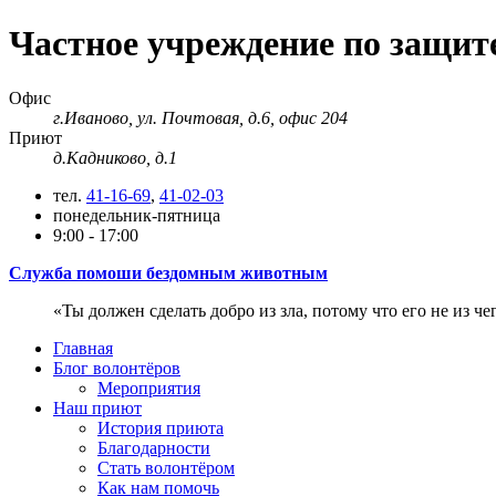
Частное учреждение по защи
Офис
г.Иваново, ул. Почтовая, д.6, офис 204
Приют
д.Кадниково, д.1
тел.
41-16-69
,
41-02-03
понедельник-пятница
9:00 - 17:00
Служба помоши бездомным животным
Ты должен сделать добро из зла, потому что его не из че
Главная
Блог волонтёров
Мероприятия
Наш приют
История приюта
Благодарности
Cтать волонтёром
Как нам помочь