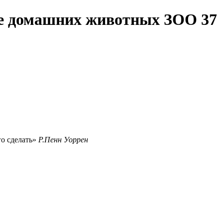
те домашних животных ЗОО 37
го сделать
Р.Пенн Уоррен