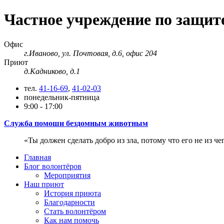
Частное учреждение по защи
Офис
г.Иваново, ул. Почтовая, д.6, офис 204
Приют
д.Кадниково, д.1
тел.
41-16-69
,
41-02-03
понедельник-пятница
9:00 - 17:00
Служба помоши бездомным животным
Ты должен сделать добро из зла, потому что его не из че
Главная
Блог волонтёров
Мероприятия
Наш приют
История приюта
Благодарности
Cтать волонтёром
Как нам помочь