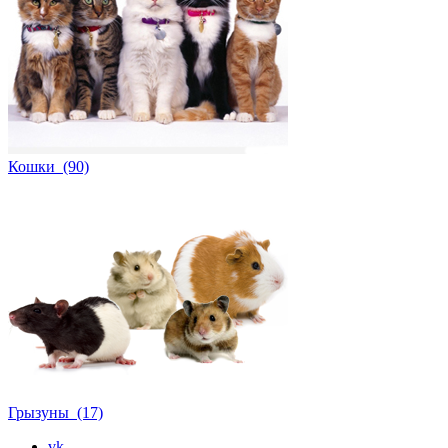
Кошки (90)
Грызуны (17)
vk