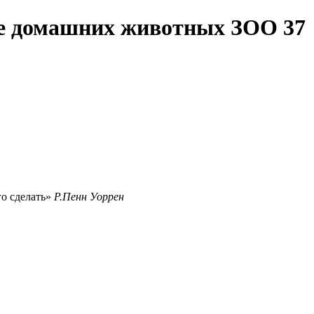
те домашних животных ЗОО 37
го сделать
Р.Пенн Уоррен