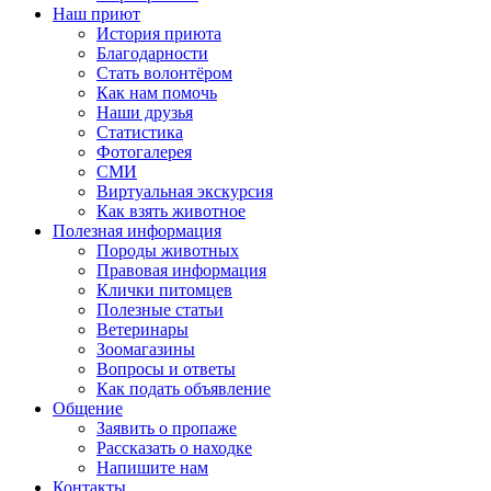
Наш приют
История приюта
Благодарности
Cтать волонтёром
Как нам помочь
Наши друзья
Статистика
Фотогалерея
СМИ
Виртуальная экскурсия
Как взять животное
Полезная информация
Породы животных
Правовая информация
Клички питомцев
Полезные статьи
Ветеринары
Зоомагазины
Вопросы и ответы
Как подать объявление
Общение
Заявить о пропаже
Рассказать о находке
Напишите нам
Контакты