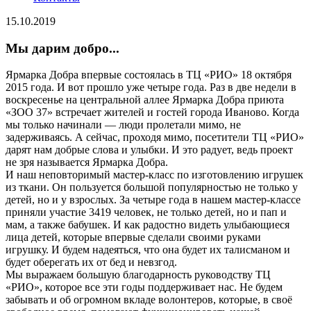
15.10.2019
Мы дарим добро...
Ярмарка Добра впервые состоялась в ТЦ «РИО» 18 октября
2015 года. И вот прошло уже четыре года. Раз в две недели в
воскресенье на центральной аллее Ярмарка Добра приюта
«ЗОО 37» встречает жителей и гостей города Иваново. Когда
мы только начинали — люди пролетали мимо, не
задерживаясь. А сейчас, проходя мимо, посетители ТЦ «РИО»
дарят нам добрые слова и улыбки. И это радует, ведь проект
не зря называется Ярмарка Добра.
И наш неповторимый мастер-класс по изготовлению игрушек
из ткани. Он пользуется большой популярностью не только у
детей, но и у взрослых. За четыре года в нашем мастер-классе
приняли участие 3419 человек, не только детей, но и пап и
мам, а также бабушек. И как радостно видеть улыбающиеся
лица детей, которые впервые сделали своими руками
игрушку. И будем надеяться, что она будет их талисманом и
будет оберегать их от бед и невзгод.
Мы выражаем большую благодарность руководству ТЦ
«РИО», которое все эти годы поддерживает нас. Не будем
забывать и об огромном вкладе волонтеров, которые, в своё