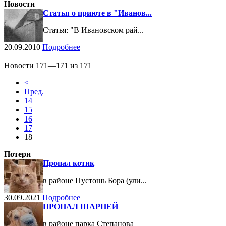
Новости
Статья о приюте в "Иванов...
Статья: "В Ивановском рай...
20.09.2010
Подробнее
Новости 171—171 из 171
<
Пред.
14
15
16
17
18
Потери
Пропал котик
в районе Пустошь Бора (ули...
30.09.2021
Подробнее
ПРОПАЛ ШАРПЕЙ
в районе парка Степанова