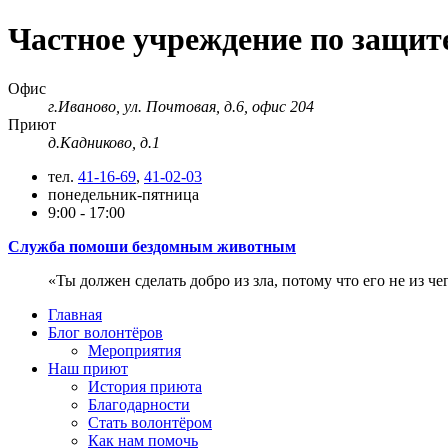
Частное учреждение по защи
Офис
г.Иваново, ул. Почтовая, д.6, офис 204
Приют
д.Кадниково, д.1
тел.
41-16-69
,
41-02-03
понедельник-пятница
9:00 - 17:00
Служба помоши бездомным животным
Ты должен сделать добро из зла, потому что его не из че
Главная
Блог волонтёров
Мероприятия
Наш приют
История приюта
Благодарности
Cтать волонтёром
Как нам помочь