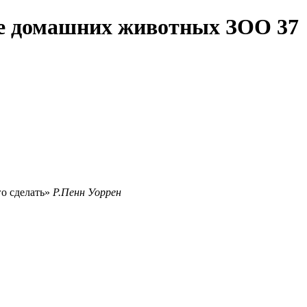
те домашних животных ЗОО 37
го сделать
Р.Пенн Уоррен