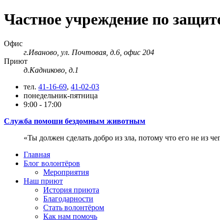
Частное учреждение по защи
Офис
г.Иваново, ул. Почтовая, д.6, офис 204
Приют
д.Кадниково, д.1
тел.
41-16-69
,
41-02-03
понедельник-пятница
9:00 - 17:00
Служба помоши бездомным животным
Ты должен сделать добро из зла, потому что его не из че
Главная
Блог волонтёров
Мероприятия
Наш приют
История приюта
Благодарности
Cтать волонтёром
Как нам помочь