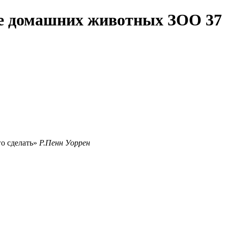
те домашних животных ЗОО 37
го сделать
Р.Пенн Уоррен