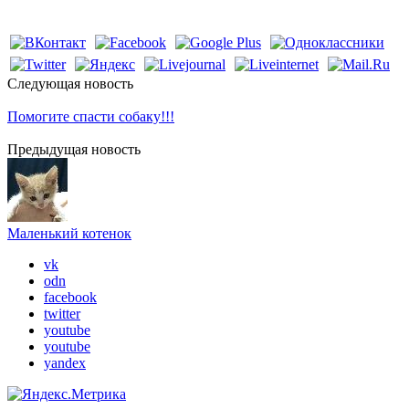
Cледующая новость
Помогите спасти собаку!!!
Предыдущая новость
Маленький котенок
vk
odn
facebook
twitter
youtube
youtube
yandex