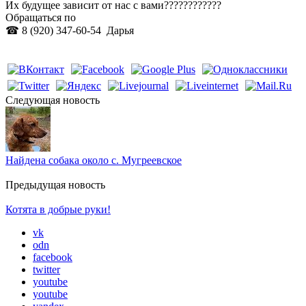
Их будущее зависит от нас с вами????????????
Обращаться по
☎ 8 (920) 347-60-54 Дарья
Cледующая новость
Найдена собака около с. Мугреевское
Предыдущая новость
Котята в добрые руки!
vk
odn
facebook
twitter
youtube
youtube