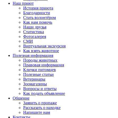
Наш приют
История приюта
Благодарности
Cтать волонтёром
Как нам помочь
Наши друзья
Статистика
Фотогалерея
СМИ
Виртуальная экскурсия
Как взять животное
Полезная информация
Породы животных
Правовая информация
Клички питомцев
Полезные статьи
Ветеринары
Зоомагазины
Вопросы и ответы
Как подать объявление
Общение
Заявить о пропаже
Рассказать о находке
Напишите нам
Контакты