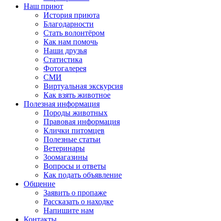
Наш приют
История приюта
Благодарности
Cтать волонтёром
Как нам помочь
Наши друзья
Статистика
Фотогалерея
СМИ
Виртуальная экскурсия
Как взять животное
Полезная информация
Породы животных
Правовая информация
Клички питомцев
Полезные статьи
Ветеринары
Зоомагазины
Вопросы и ответы
Как подать объявление
Общение
Заявить о пропаже
Рассказать о находке
Напишите нам
Контакты