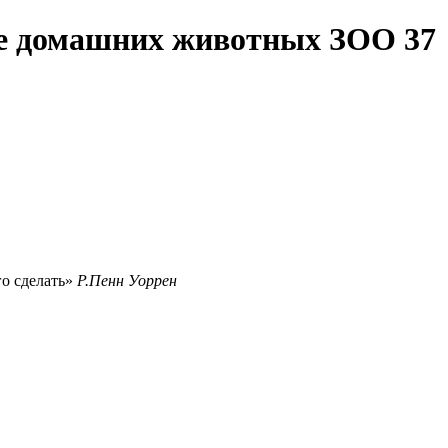
те домашних животных ЗОО 37
го сделать
Р.Пенн Уоррен