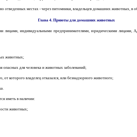
о отведенных местах - через питомники, владельцев домашних животных, в об
Глава 4. Приюты для домашних животных
ми лицами, индивидуальными предпринимателями, юридическими лицами, А
ных животных;
ия опасных для человека и животных заболеваний;
 от которого владелец отказался, или безнадзорного животного;
а.
ся иметь в наличии:
ности животных;