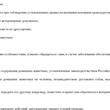
ия;
та при соблюдении установленных правил пользования наземным транспортом
е ветеринарные документы;
алиста по дрессировке;
животных.
ми особенностями, гуманно обращаться с ним, в случае заболевания обеспечи
ы содержания домашних животных, установленные законодательством Российс
ия домашних животных на человека, незамедлительно доставлять собак, к
 передать его другому владельцу, поместить в приют или обратиться в ветер
е совершать действий, нарушающих тишину и покой граждан;