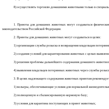
8) осуществлять торговлю домашними животными только в специальн
1. Приюты для домашних животных могут создаваться физически
законодательством Российской Федерации.
2. Приюты для домашних животных могут создаваться в целях:
1) организации службы розыска и возвращения владельцам потерян
2) создания условий для карантирования животных с целью выявлен
3) решения проблемы дальнейшего содержания домашнего животного,
4) выявления владельцев потерянных животных через службы розыск
3. В целях надлежащего содержания животных приютам рекомендует
1) вольеры, обеспечивающие условия для нормальной жизнедеятель
2) полноценную и сбалансированную кормовую базу;
3) условия для карантина поступающих в приют животных;