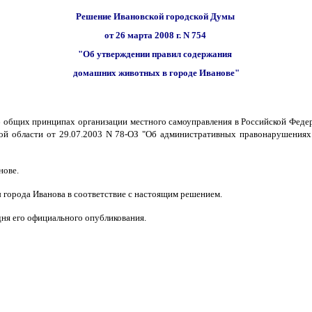
Решение Ивановской городской Думы
от 26 марта 2008 г. N 754
"Об утверждении правил содержания
домашних животных в городе Иванове"
б общих принципах организации местного самоуправления в Российской Федер
ой области от 29.07.2003 N 78-ОЗ "Об административных правонарушениях в
нове.
ы города Иванова в соответствие с настоящим решением.
дня его официального опубликования.