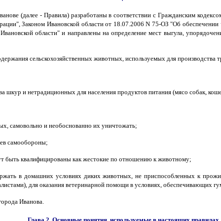
нове (далее - Правила) разработаны в соответствии с Гражданским кодексо
ации", Законом Ивановской области от 18.07.2006 N 75-ОЗ "Об обеспечении 
Ивановской области" и направлены на определение мест выгула, упорядоче
одержания сельскохозяйственных животных, используемых для производства т
а шкур и нетрадиционных для населения продуктов питания (мясо собак, коше
ных, самовольно и необоснованно их уничтожать;
аев самообороны;
гут быть квалифицированы как жестокие по отношению к животному;
держать в домашних условиях диких животных, не приспособленных к прож
листами), для оказания ветеринарной помощи в условиях, обеспечивающих г
города Иванова.
Глава 2. Основные понятия, используемые в настоящих правилах