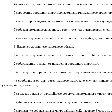
4) поместить домашнее животное в приют для временного содержан
5) провозить домашних животных всеми видами наземного транспор
6) регистрировать домашних животных и получать соответствующи
7) обучать домашнее животное, в том числе под руководством специ
8) клеймить домашнее животное через общества (клубы) домашних 
3. Владелец домашнего животного обязан:
1) содержать домашнее животное в соответствии с его биологически
2) обезопасить граждан от нападения домашнего животного;
3) соблюдать ветеринарные и санитарно-эпидемиологические норм
4) сообщать в органы ветеринарного надзора о случаях нападен
учреждение для осмотра;
5) в случае отказа от дальнейшего содержания домашнего животного
6) убирать экскременты, оставленные домашним животным;
7) при выгуле собак в жилых микрорайонах с 22 часов до 8 часов н