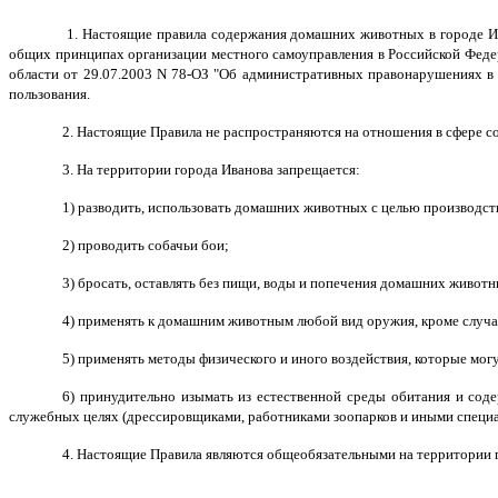
1. Настоящие правила содержания домашних животных в городе Ива
общих принципах организации местного самоуправления в Российской Федер
области от 29.07.2003 N 78-ОЗ "Об административных правонарушениях в 
пользования.
2. Настоящие Правила не распространяются на отношения в сфере с
3. На территории города Иванова запрещается:
1) разводить, использовать домашних животных с целью производств
2) проводить собачьи бои;
3) бросать, оставлять без пищи, воды и попечения домашних живот
4) применять к домашним животным любой вид оружия, кроме случ
5) применять методы физического и иного воздействия, которые мо
6) принудительно изымать из естественной среды обитания и со
служебных целях (дрессировщиками, работниками зоопарков и иными специа
4. Настоящие Правила являются общеобязательными на территории 