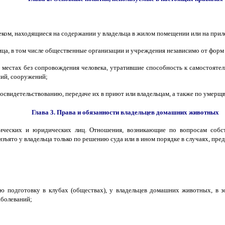
еком, находящиеся на содержании у владельца в жилом помещении или на пр
ица, в том числе общественные организации и учреждения независимо от форм
местах без сопровождения человека, утратившие способность к самостоятел
ний, сооружений;
, освидетельствованию, передаче их в приют или владельцам, а также по уме
Глава 3. Права и обязанности владельцев домашних животных
ических и юридических лиц. Отношения, возникающие по вопросам собс
зъято у владельца только по решению суда или в ином порядке в случаях, пр
 подготовку в клубах (обществах), у владельцев домашних животных, в 
аболеваний;