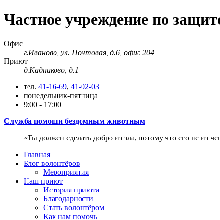
Частное учреждение по защи
Офис
г.Иваново, ул. Почтовая, д.6, офис 204
Приют
д.Кадниково, д.1
тел.
41-16-69
,
41-02-03
понедельник-пятница
9:00 - 17:00
Служба помоши бездомным животным
Ты должен сделать добро из зла, потому что его не из че
Главная
Блог волонтёров
Мероприятия
Наш приют
История приюта
Благодарности
Cтать волонтёром
Как нам помочь