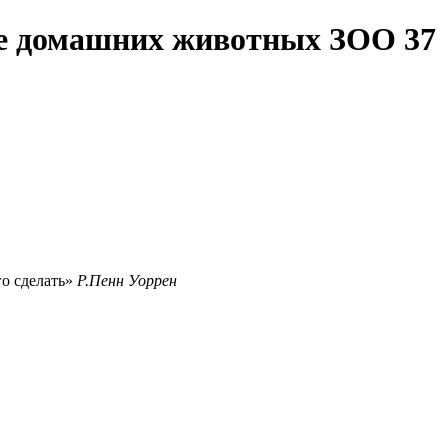
те домашних животных ЗОО 37
го сделать
Р.Пенн Уоррен